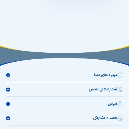
درباره های دیتا
شماره های تماس
های دیتا
آدرس
۹۰۰۰۹۰۱۹
HiData
پـشـتـیـبـانـــی ۲۴ سـاعـتــــــه
هاست اشتراکی
هاست سی پنل پربازدید