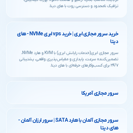
ترافیک نامحدود و دسترسی روت با های دیتا.
خرید سرور مجازی ابری | خرید vps ابری NVMe - های
دیتا
سرور مجازی ابری(خدمات رایانش ابری) با KVM و هارد NVMe،
تضمین‌کننده سرعت، پایداری و مقیاس‌پذیری واقعی، پشتیبانی
۲۴/۷ برای کسب‌وکارهای حرفه‌ای با های دیتا.
سرور مجازی آمریکا
سرور مجازی آلمان با هارد SATA | سرور ارزان آلمان -
های دیتا