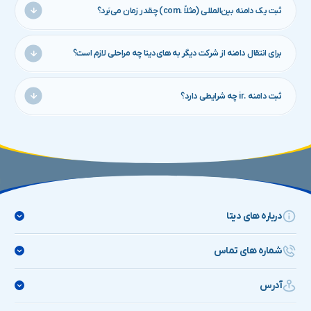
ثبت یک دامنه بین‌المللی (مثلاً .com) چقدر زمان می‌بَرد؟
بلافاصله پس از پرداخت، دامنه در رجیستری بین‌المللی OpenProvider
به‌نام شما ثبت می‌شود و نهایتاً ظرف چند دقیقه روی WHOIS جهانی قابل
برای انتقال دامنه از شرکت دیگر به های‌دیتا چه مراحلی لازم است؟
مشاهده است.
کافی است قفل انتقال (Registrar Lock) را در شرکت ثبت کننده فعلی
غیرفعال کنید، کد انتقال EPP را دریافت کنید و آن را در فرم انتقال ما وارد
ثبت دامنه .ir چه شرایطی دارد؟
نمایید. باقی کار خودکار انجام می‌شود و سایت شما بدون قطعی آنلاین
دامنه‌های ملی از طریق مرکز ایرنیک ثبت می‌شوند؛ هنگام سفارش کافی است
می‌ماند. پس از تکمیل انتقال، دامنه بین‌المللی یک‌سال تمدید می‌شود.
شناسهٔ کاربری (NIC‑Handle) خود را وارد کنید یا در صورت نداشتن شناسه،
در وبسایت ایرنیک یک شناسه برای خود ایجاد کنید. ایرنیک معمولاً ظرف ۲۴
ساعت دامنه را تأیید می‌کند.
درباره های دیتا
شماره های تماس
های دیتا
آدرس
۹۰۰۰۹۰۱۹
HiData
پـشـتـیـبـانـــی ۲۴ سـاعـتــــــه