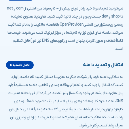
می‌توانید نام دلخواه خود را در میان بیش از ۵۰۰ پسوند بین‌المللی از ‎ comو net
تا ‎ shopو ‎ devجست‌وجو و در چند ثانیه ثبت کنید. های‌دیتا بعنوان نماینده
رسمی ریجسترار بین المللی OpenProvider بلافاصله مالکیت را به‌نام شما ثبت
می‌‌کند. دامنه های ایران نیز به نام شما در مرکز ایرنیک ثبت می‌شوند. قیمت‌ها
کاملاً شفاف و بدون کارمزد پنهان است و رکوردهای DNS نیز فوراً قابل تنظیم
است.
انتقال و تمدید دامنه
انتقال دامنه به ما
به سادگی دامنه خود را از شرکت دیگر به های‌یتا منتقل کنید: نام دامنه را وارد
کنید، کد انتقال را وارد کنید و تمام! بی‌وقفه و بدون قطعی، دامنه مستقیماً وارد
پنل های‌دیتای شما می‌شود و یک سال نیز تمدید می‌گردد! از این لحظه مدیریت
DNS، تمدید خودکار و هشدارهای پایان اعتبار در یک داشبورد شفاف و بدون
کارمزد پنهان در اختیار شماست. با پشتیبانی ۲۴ ساعته و تعرفه عالی، خیال‌تان
راحت است که مالکیت دامنه‌تان همیشه محفوظ می‌ماند و زمان و انرژی‌تان
صرف رشد کسب‌وکار می‌شود.