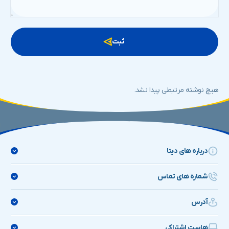
ثبت
هیچ نوشته مرتبطی پیدا نشد.
درباره های دیتا
شماره های تماس
های دیتا
آدرس
۹۰۰۰۹۰۱۹
HiData
پـشـتـیـبـانـــی ۲۴ سـاعـتــــــه
هاست اشتراکی