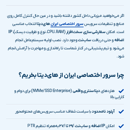
اگر می‌خواهید میزبانی داخل کشور داشته باشید و در عین حال کنترل کامل روی
منابع و تنظیمات، سرویس
سرور اختصاصی ایران
های‌دیتا
انتخاب مناسبی
است. امکان
سفارشی‌سازی سخت‌افزار
(CPU، RAM، نوع و ظرفیت دیسک)،
IP
اضافه
و حتی دریافت
ساب‌نت
وجود دارد. نصب اولیه سیستم‌عامل انجام
می‌شود و تیم پشتیبانی در کنار شماست تا راه‌اندازی و مهاجرت با آرامش انجام
شود.
چرا سرور اختصاصی ایران از های‌دیتا بخریم؟
هاردهای
دیتاسنتری واقعی
(NVMe/SSD Enterprise) برای دوام و
کارایی بالا
آپلود نامحدود
با سیاست شفاف؛ مناسب سرویس‌های محتوامحور
امکان
IP اضافه
و
ساب‌نت /۲۹ تا /۲۷
به‌همراه تنظیم PTR