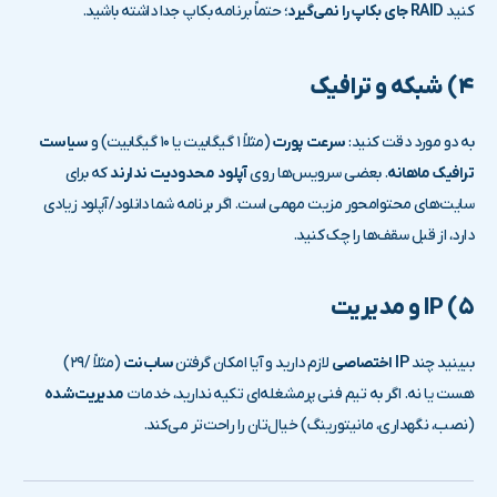
کنید
RAID جای بکاپ را نمی‌گیرد
؛ حتماً برنامه بکاپ جدا داشته باشید.
۴) شبکه و ترافیک
به دو مورد دقت کنید:
سرعت پورت
(مثلاً ۱ گیگابیت یا ۱۰ گیگابیت) و
سیاست
ترافیک ماهانه
. بعضی سرویس‌ها روی
آپلود محدودیت ندارند
که برای
سایت‌های محتوامحور مزیت مهمی است. اگر برنامه شما دانلود/آپلود زیادی
دارد، از قبل سقف‌ها را چک کنید.
۵) IP و مدیریت
ببینید چند
IP اختصاصی
لازم دارید و آیا امکان گرفتن
ساب‌نت
(مثلاً /۲۹)
هست یا نه. اگر به تیم فنی پرمشغله‌ای تکیه ندارید، خدمات
مدیریت‌شده
(نصب، نگهداری، مانیتورینگ) خیال‌تان را راحت‌تر می‌کند.