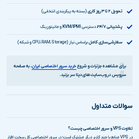
تحویل ۲ تا ۳ روز کاری
(بسته به پیکربندی انتخابی)
پشتیبانی ۲۴/۷
، دسترسی
KVM/IPMI
و مانیتورینگ
سفارشی‌سازی کامل
براساس نیاز (CPU، RAM، Storage و شبکه)
برای مشاهده جزئیات و شروع
خرید سرور اختصاصی ایران
، به صفحه
سرویس در وب‌سایت های‌دیتا سر بزنید.
سوالات متداول
تفاوت VPS و سرور اختصاصی چیست؟
در VPS منابع با چند کاربر دیگر مشترک است؛ در سرور اختصاصی کل سخت افزار