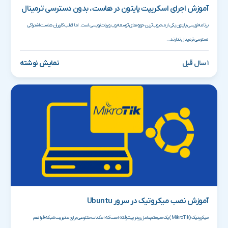
آموزش اجرای اسکریپت پایتون در هاست، بدون دسترسی ترمینال
برنامه‌نویسی پایتون یکی از محبوب‌ترین حوزه‌های توسعه وب و ربات‌نویسی است. اما اغلب کاربران هاست اشتراکی
دسترسی ترمینال ندارند...
۱ سال قبل
نمایش نوشته
آموزش نصب میکروتیک در سرور Ubuntu
میکروتیک (MikroTik) یک سیستم‌عامل روتر پیشرفته است که امکانات متنوعی برای مدیریت شبکه فراهم