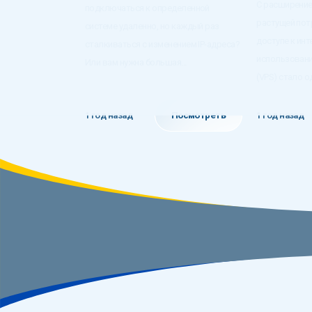
С расширение
подключаться к определенной
растущей пот
системе удаленно, но каждый раз
доступе к инт
сталкиваться с изменением IP-адреса?
использовани
Или вам нужна большая...
(VPS) стало о
1 год назад
Посмотреть
1 год назад