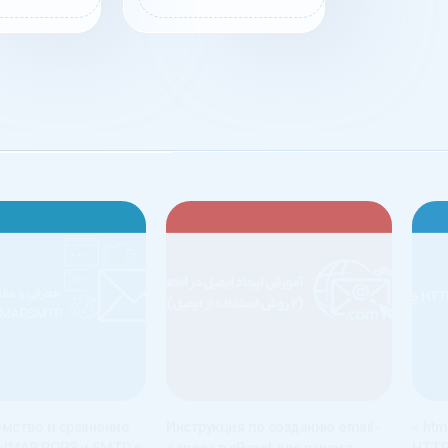
омство и сравнение
Инструкция по созданию email-
«`ht