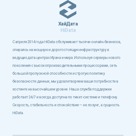
ХайДата
HiData
С апреля 2014 года HiData обслуживает тысячи онлайн‑бизнесов,
опираясь на мощную и дорогостоящую инфраструктуру в
ведущих дата‑центрах Ирана и мира. Используя серверы нового
поколения с высокопроизводительными процессорами, сеть
большой пропускной способности и строгую политику
безопасности данных, мы удовлетворяем ваши потребности в
хостинге на высочайшем уровне. Наша служба поддержки
работает 24/7 и всегда доступна по тикет‑системе и телефону.
Скорость, стабильность и спокойствие — не лозунг, а сущность
HiData.