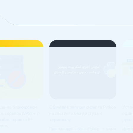
щение блокировки
Обучение запуску скрипта Python
Уста
о сервера (VPS) + 7
на хостинге без доступа к
один
азблокировки IP-
терминалу
руко
вера
Программирование на Python — одна из
Иногд