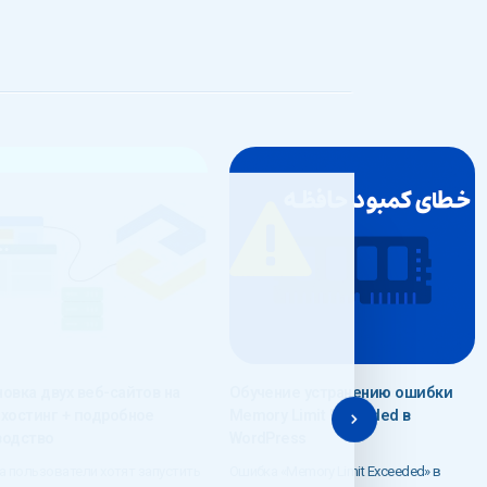
новка двух веб-сайтов на
Обучение устранению ошибки
 хостинг + подробное
Memory Limit Exceeded в
водство
WordPress
а пользователи хотят запустить
Ошибка «Memory Limit Exceeded» в