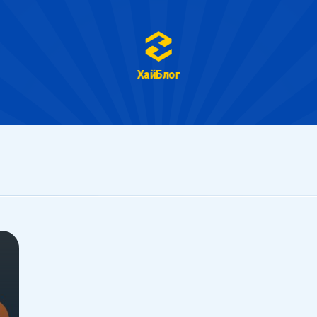
ХайБлог