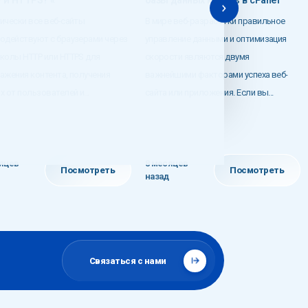
 и HTTPS? «`
базы данных к Redis в cPanel
ически все веб-сайты
В мире веб-разработки правильное
одействуют с браузерами через
управление данными и оптимизация
колы HTTP или HTTPS для
скорости являются двумя
ажения контента, получения
важнейшими факторами успеха веб-
 от пользователей и...
сайта или приложения. Если вы...
яцев
8 месяцев
Посмотреть
Посмотреть
назад
Связаться с нами