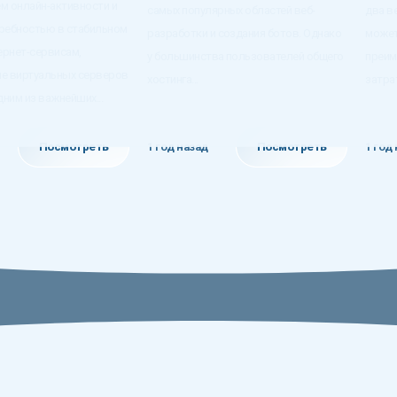
м онлайн-активности и
самых популярных областей веб-
два в
ребностью в стабильном
разработки и создания ботов. Однако
может
ернет-сервисам,
у большинства пользователей общего
преим
е виртуальных серверов
хостинга...
затрат
дним из важнейших...
Посмотреть
1 год назад
Посмотреть
1 год