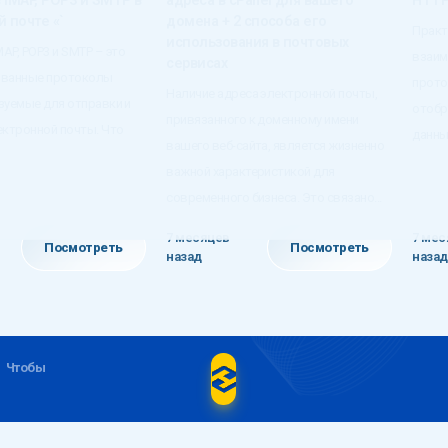
 IMAP, POP3 и SMTP в
адреса в cPanel для вашего
HTTP
 почте «`
домена + 2 способа его
Практ
использования в почтовых
AP, POP3 и SMTP – это
взаим
сервисах
ованные протоколы
прото
Наличие адреса электронной почты,
ьзуемые для отправки и
отобр
привязанного к доменному имени
ектронной почты. Что
данных
вашего веб-сайта, является жизненно
важной характеристикой для
современного бизнеса. Это связано...
7 месяцев
7 мес
Посмотреть
Посмотреть
назад
назад
Чтобы