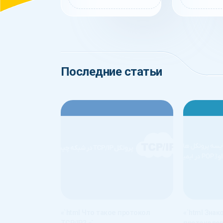
Последние статьи
«`html Что такое протокол
«`html
Знак