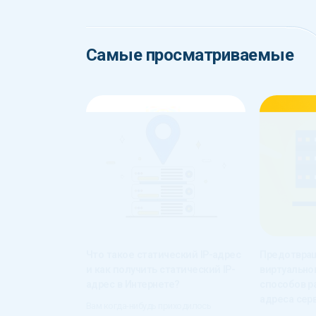
Самые просматриваемые
Что такое статический IP-адрес
Предотвра
и как получить статический IP-
виртуальног
адрес в Интернете?
способов р
адреса сер
Вам когда-нибудь приходилось