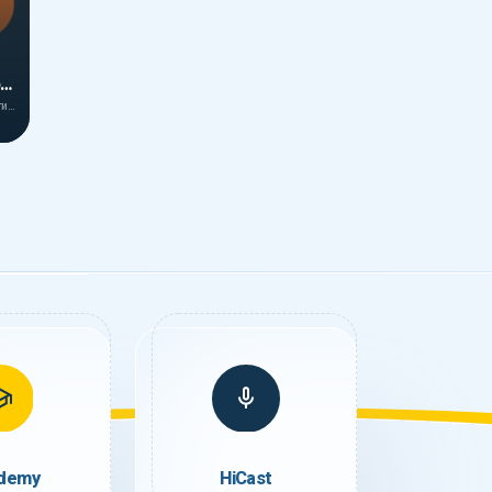
Обучение установке MikroTik на сервер Ubuntu
MikroTik – это продвинутая операционная система для маршрутизаторов, предоставляющая широкие возможности для управления…
demy
HiCast