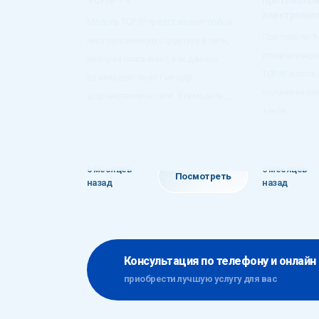
TCP/IP? «`
протоколов
электронной
Модель TCP/IP представляет собой
Протоколы IM
многоуровневую структуру в сети,
специализир
которая описывает, как данные
TCP/IP, испол
взаимодействуют между
получения эл
устройствами в сети. Эта модель,...
такое...
6 месяцев
6 месяцев
Посмотреть
назад
назад
Консультация по телефону и онлайн
приобрести лучшую услугу для вас