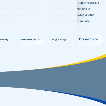
еб-сайта на одном хостинге. Это
WordPress является одной из самых
 иметь множество
распространенных ошибок, с
уществ, включая снижение
которыми сталкиваются многие
 на хостинг,...
пользователи при установке...
 назад
Посмотреть
1 год назад
Посмотреть